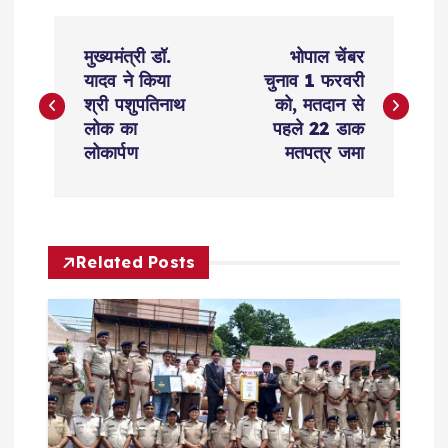
P
मुख्यमंत्री डॉ.
भोपाल चेंबर
o
यादव ने किया
चुनाव 1 फरवरी
श्री पशुपतिनाथ
को, मतदान से
s
लोक का
पहले 22 डाक
लोकार्पण
मतपत्र जमा
t
n
Related Posts
a
v
i
g