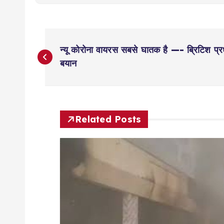
P
न्यू कोरोना वायरस सबसे घातक है —- ब्रिटिश प्
o
बयान
s
t
Related Posts
n
a
v