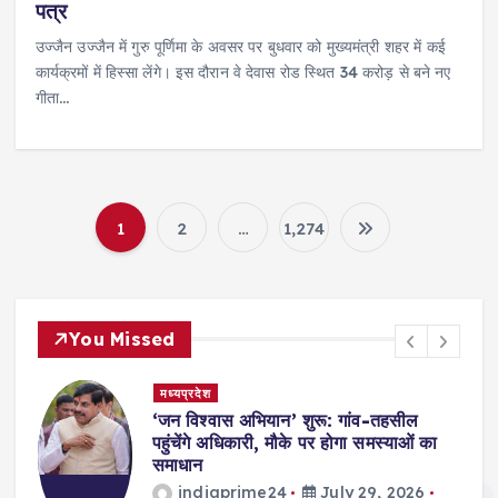
पत्र
उज्जैन उज्जैन में गुरु पूर्णिमा के अवसर पर बुधवार को मुख्यमंत्री शहर में कई
कार्यक्रमों में हिस्सा लेंगे। इस दौरान वे देवास रोड स्थित 34 करोड़ से बने नए
गीता…
1
2
…
1,274
P
o
You Missed
s
मध्यप्रदेश
t
,
‘जन विश्वास अभियान’ शुरू: गांव-तहसील
स
पहुंचेंगे अधिकारी, मौके पर होगा समस्याओं का
s
समाधान
indiaprime24
July 29, 2026