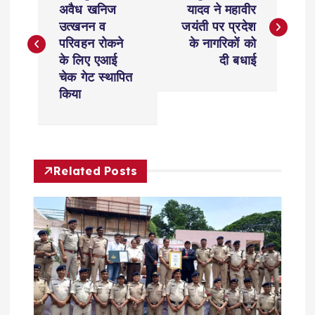
o
अवैध खनिज
यादव ने महावीर
उत्खनन व
जयंती पर प्रदेश
s
परिवहन रोकने
के नागरिकों को
के लिए एआई
दी बधाई
t
चेक गेट स्थापित
किया
n
a
Related Posts
v
i
g
a