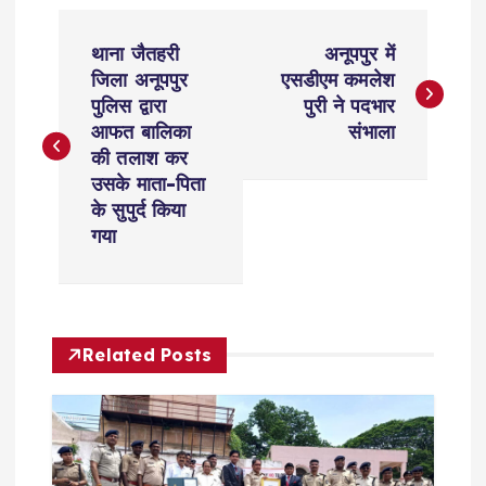
P
थाना जैतहरी
अनूपपुर में
o
जिला अनूपपुर
एसडीएम कमलेश
पुलिस द्वारा
पुरी ने पदभार
s
आफत बालिका
संभाला
की तलाश कर
t
उसके माता-पिता
के सुपुर्द किया
n
गया
a
v
Related Posts
i
g