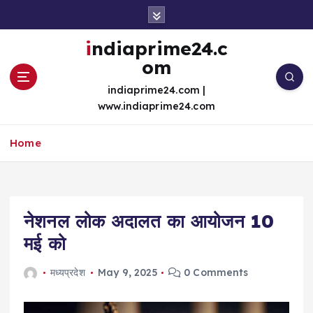
S
k
i
indiaprime24.c
p
om
t
o
indiaprime24.com |
c
www.indiaprime24.com
o
n
Home
t
e
n
t
नेशनल लोक अदालत का आयोजन 10
मई को
मध्यप्रदेश
May 9, 2025
0 Comments