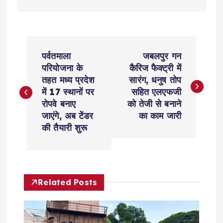
P
पर्वतमाला
जबलपुर गन
o
परियोजना के
कैरिज फैक्ट्री में
तहत मध्य प्रदेश
सारंग, धनुष तोप
s
में 17 स्थानों पर
सहित एलएफजी
रोपवे बनाए
को तेजी से बनाने
t
जाएंगे, अब टेंडर
का काम जारी
की तैयारी शुरू
n
a
Related Posts
v
i