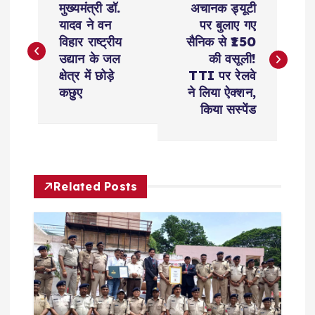
मुख्यमंत्री डॉ.
अचानक ड्यूटी
o
यादव ने वन
पर बुलाए गए
विहार राष्ट्रीय
सैनिक से ₹150
s
उद्यान के जल
की वसूली!
क्षेत्र में छोड़े
TTI पर रेलवे
t
कछुए
ने लिया ऐक्शन,
किया सस्पेंड
n
a
Related Posts
v
i
g
a