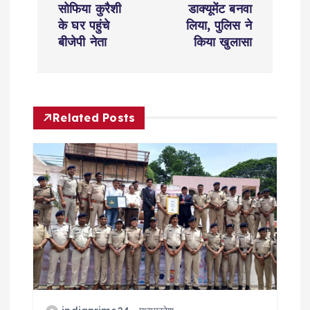
t
सोफिया कुरैशी
डाक्यूमेंट बनवा
के घर पहुंचे
लिया, पुलिस ने
n
बीजेपी नेता
किया खुलासा
a
v
Related Posts
i
g
a
t
i