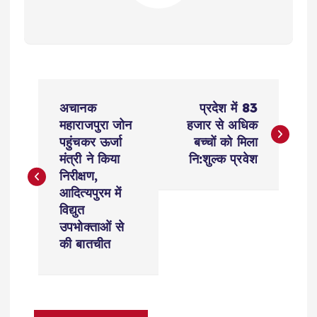
P
अचानक
प्रदेश में 83
o
महाराजपुरा जोन
हजार से अधिक
पहुंचकर ऊर्जा
बच्चों को मिला
s
मंत्री ने किया
नि:शुल्‍क प्रवेश
निरीक्षण,
t
आदित्यपुरम में
विद्युत
n
उपभोक्ताओं से
की बातचीत
a
v