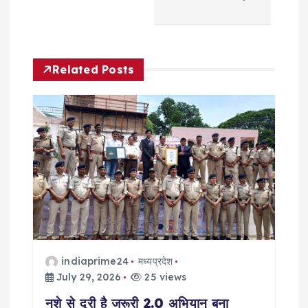
n
a
v
Related Posts
i
g
a
t
i
o
indiaprime24
मध्यप्रदेश
July 29, 2026
25 views
n
नशे से दूरी है जरूरी 2.0 अभियान बना