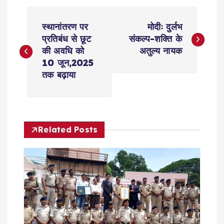
P
स्थानांतरण पर
मोदीः दुर्लभ
o
प्रतिबंध से छूट
संकल्प-शक्ति के
की अवधि को
अतुल्य नायक
s
10 जून,2025
तक बढ़ाया
t
n
Related Posts
a
v
i
g