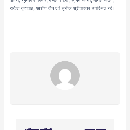
वोहरा, गुरुचरण परमार, बसंत पाठक, सुमित मेहता, योगेश मेहता,
राकेश कुशवाह, आशीष जैन एवं सुनील श्रीवास्तव उपस्थित रहें।
P