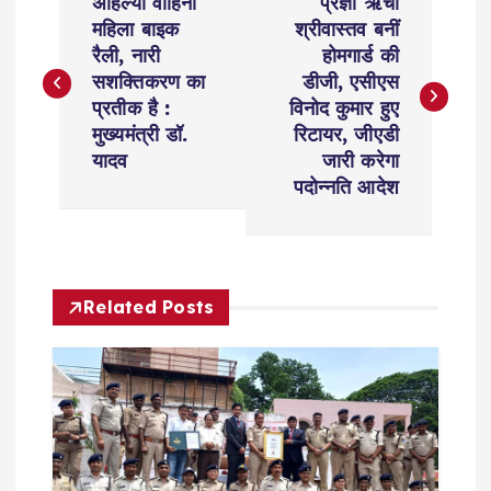
अहिल्या वाहिनी
प्रज्ञा ऋचा
o
महिला बाइक
श्रीवास्तव बनीं
रैली, नारी
होमगार्ड की
s
सशक्तिकरण का
डीजी, एसीएस
प्रतीक है :
विनोद कुमार हुए
t
मुख्यमंत्री डॉ.
रिटायर, जीएडी
यादव
जारी करेगा
n
पदोन्नति आदेश
a
v
Related Posts
i
g
a