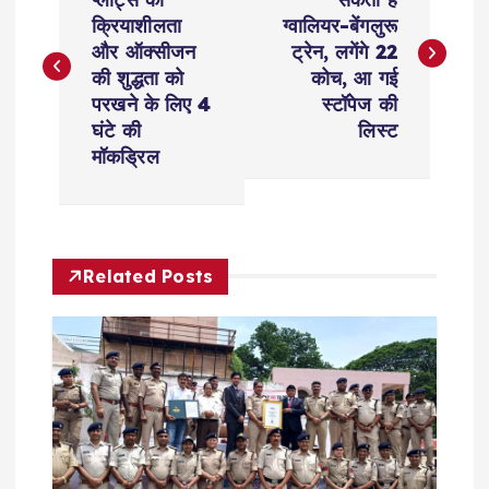
o
क्रियाशीलता
ग्वालियर-बेंगलुरू
s
और ऑक्सीजन
ट्रेन, लगेंगे 22
की शुद्धता को
कोच, आ गई
t
परखने के लिए 4
स्टॉपेज की
घंटे की
लिस्ट
n
मॉकड्रिल
a
v
Related Posts
i
g
a
t