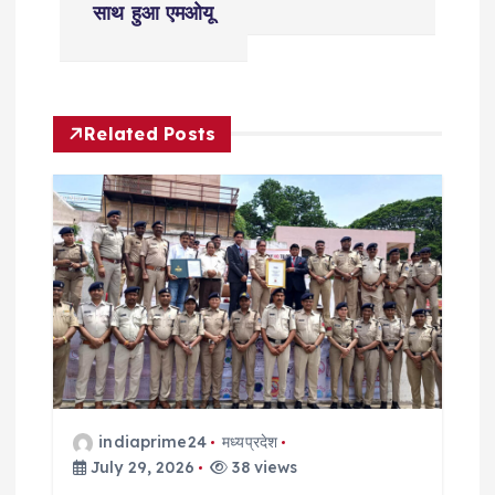
साथ हुआ एमओयू
n
a
Related Posts
v
i
g
a
t
i
indiaprime24
मध्यप्रदेश
o
July 29, 2026
38 views