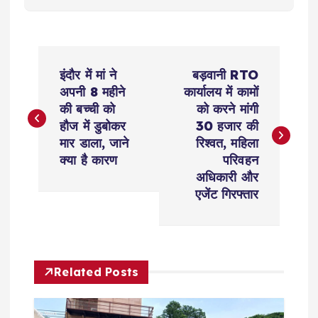
P
इंदौर में मां ने
बड़वानी RTO
o
अपनी 8 महीने
कार्यालय में कामों
की बच्ची को
को करने मांगी
s
हौज में डुबोकर
30 हजार की
मार डाला, जाने
रिश्वत, महिला
t
क्या है कारण
परिवहन
अधिकारी और
n
एजेंट गिरफ्तार
a
v
Related Posts
i