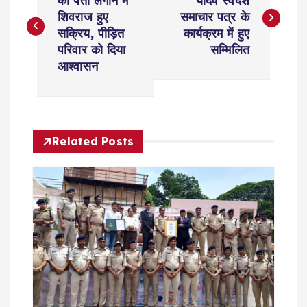
o
का पता लगाने में
यादव स्वदेश
शिवराज हुए
समाचार पत्र के
s
सक्रिय, पीड़ित
कार्यक्रम में हुए
परिवार को दिया
सम्मिलित
t
आश्वासन
n
a
Related Posts
v
i
g
a