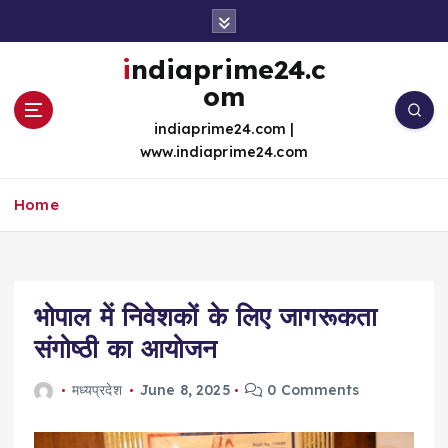
S
k
i
indiaprime24.c
p
om
t
o
indiaprime24.com |
c
www.indiaprime24.com
o
n
Home
t
e
n
t
भोपाल में निवेशकों के लिए जागरूकता
संगोष्ठी का आयोजन
मध्यप्रदेश
June 8, 2025
0 Comments