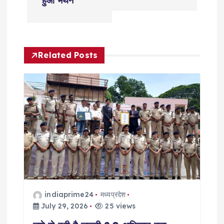
n
हुआ मंथन
a
v
Related Posts
i
g
a
t
i
o
indiaprime24
मध्यप्रदेश
July 29, 2026
25 views