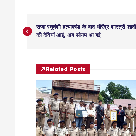
P
राजा रघुवंशी हत्याकांड के बाद धीरेंद्र शास्त्री शाद
o
की देवियां आईं, अब सोनम आ गई
s
t
Related Posts
n
a
v