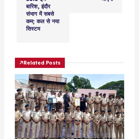
t
बारिश, इंदौर
n
संभाग में सबसे
कम; कल से नया
a
सिस्टम
v
i
Related Posts
g
a
t
i
o