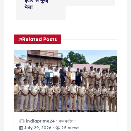
इंदौर से मुंबई
a
भेजा
v
i
Related Posts
g
a
t
i
o
n
indiaprime24
मध्यप्रदेश
July 29, 2026
25 views