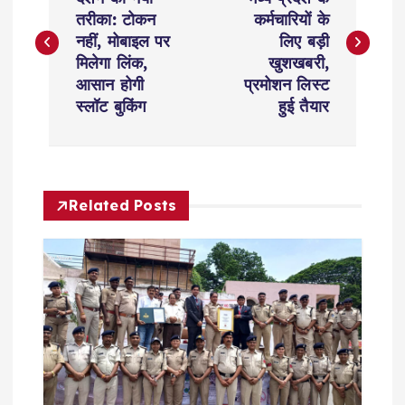
o
तरीका: टोकन
कर्मचारियों के
s
नहीं, मोबाइल पर
लिए बड़ी
मिलेगा लिंक,
खुशखबरी,
t
आसान होगी
प्रमोशन लिस्ट
स्लॉट बुकिंग
हुई तैयार
n
a
Related Posts
v
i
g
a
t