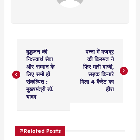
P
वृद्धजन की
पन्ना में मजदूर
o
नि:स्वार्थ सेवा
की किस्मत ने
और सम्मान के
फिर मारी बाजी,
s
लिए सभी हों
सड़क किनारे
संकल्पित :
मिला 4 कैरेट का
t
मुख्यमंत्री डॉ.
हीरा
यादव
n
a
Related Posts
v