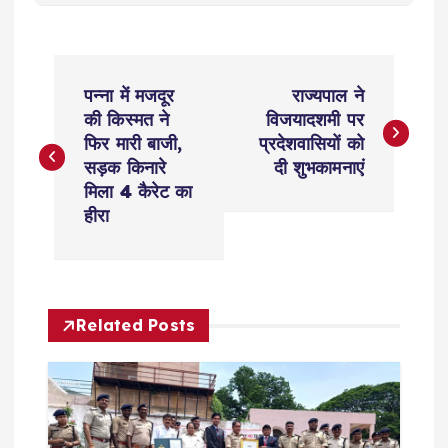
P
पन्ना में मजदूर
राज्यपाल ने
o
की किस्मत ने
विजयादशमी पर
फिर मारी बाजी,
प्रदेशवासियों को
s
सड़क किनारे
दी शुभकामनाएं
मिला 4 कैरेट का
t
हीरा
n
a
Related Posts
v
i