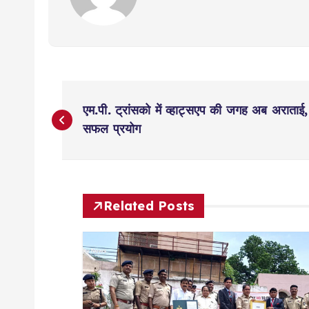
P
एम.पी. ट्रांसको में व्हाट्सएप की जगह अब अराताई, भ
o
सफल प्रयोग
s
t
Related Posts
n
a