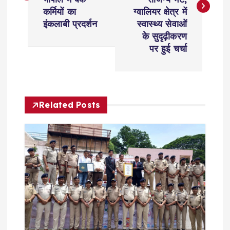
s
कर्मियों का
ग्वालियर क्षेत्र में
t
इंकलाबी प्रदर्शन
स्वास्थ्य सेवाओं
के सुदृढ़ीकरण
n
पर हुई चर्चा
a
v
Related Posts
i
g
a
t