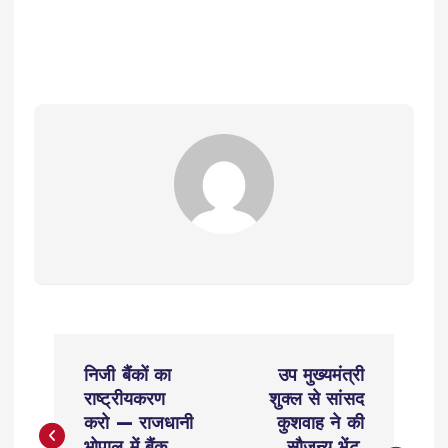
P
निजी बैंकों का
उप मुख्यमंत्री
o
राष्ट्रीयकरण
शुक्ल से सांसद
करो — राजधानी
कुशवाह ने की
भोपाल में बैंक
सौजन्य भेंट,