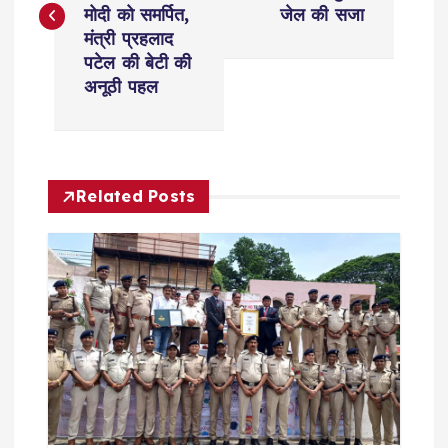
s
मोदी को समर्पित,
जेल की सजा
मंत्री प्रहलाद
t
पटेल की बेटी की
अनूठी पहल
n
a
Related Posts
v
i
g
a
t