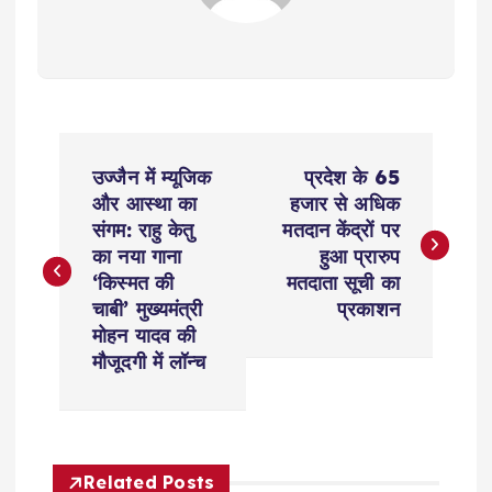
P
उज्जैन में म्यूजिक
प्रदेश के 65
o
और आस्था का
हजार से अधि​क
संगम: राहु केतु
मतदान केंद्रों पर
s
का नया गाना
हुआ प्रारुप
‘किस्मत की
मतदाता सूची का
t
चाबी’ मुख्यमंत्री
प्रकाशन
मोहन यादव की
n
मौजूदगी में लॉन्च
a
v
Related Posts