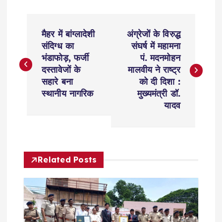
P
मैहर में बांग्लादेशी
अंग्रेजों के विरुद्ध
o
संदिग्ध का
संघर्ष में महामना
भंडाफोड़, फर्जी
पं. मदनमोहन
s
दस्तावेजों के
मालवीय ने राष्ट्र
सहारे बना
को दी दिशा :
t
स्थानीय नागरिक
मुख्यमंत्री डॉ.
यादव
n
a
Related Posts
v
i
g