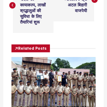
s
कायाकल्प, लाखों
अटल बिहारी
श्रद्धालुओं की
वाजपेयी
t
सुविधा के लिए
तैयारियां शुरू
n
a
Related Posts
v
i
g
a
t