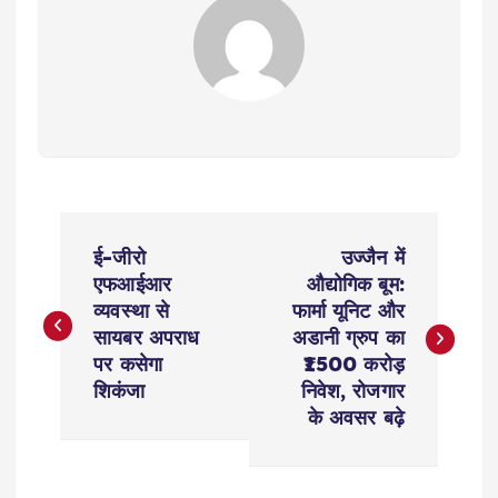
P
ई-जीरो
उज्जैन में
o
एफआईआर
औद्योगिक बूम:
व्यवस्था से
फार्मा यूनिट और
s
सायबर अपराध
अडानी ग्रुप का
पर कसेगा
₹1500 करोड़
t
शिकंजा
निवेश, रोजगार
के अवसर बढ़े
n