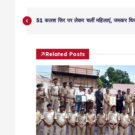
P
51 कलश सिर पर लेकर चलीं महिलाएं, जमकर थिरकें
o
s
Related Posts
t
n
a
v
i