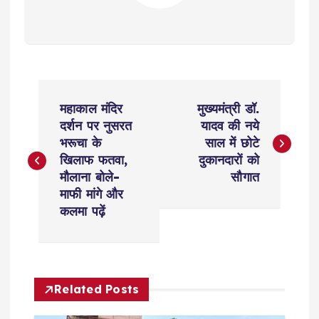
P
महाकाल मंदिर
मुख्यमंत्री डॉ.
o
दर्शन पर नुसरत
यादव की नये
भरूचा के
साल में छोटे
s
खिलाफ फतवा,
दुकानदारों को
मौलाना बोले-
सौगात
t
माफी मांगे और
कलमा पढ़ें
n
a
Related Posts
v