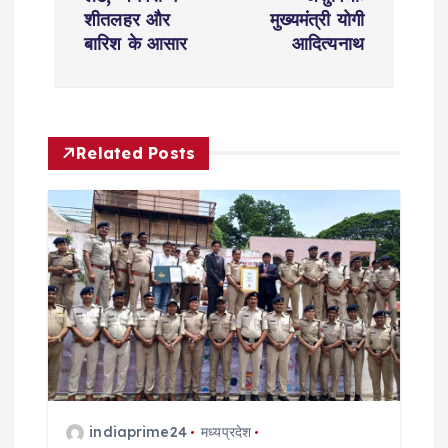
t
शीतलहर और
मुख्यमंत्री योगी
बारिश के आसार
आदित्यनाथ
n
a
Related Posts
v
i
g
a
t
i
indiaprime24
मध्यप्रदेश