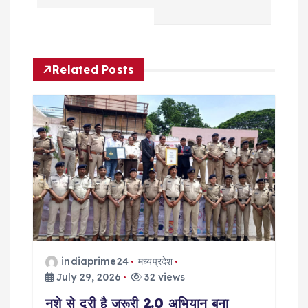
a
v
Related Posts
i
g
a
t
i
o
indiaprime24
मध्यप्रदेश
n
July 29, 2026
32 views
नशे से दूरी है जरूरी 2.0 अभियान बना