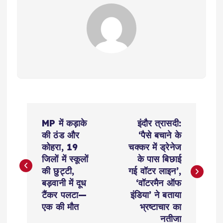
P
MP में कड़ाके
इंदौर त्रासदी:
o
की ठंड और
‘पैसे बचाने के
कोहरा, 19
चक्कर में ड्रेनेज
s
जिलों में स्कूलों
के पास बिछाई
की छुट्टी,
गई वॉटर लाइन’,
t
बड़वानी में दूध
‘वॉटरमैन ऑफ
टैंकर पलटा—
इंडिया’ ने बताया
n
एक की मौत
भ्रष्टाचार का
नतीजा