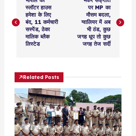
भोपाल का
मकर संक्रांति
o
स्लॉटर हाउस
पर MP का
हमेशा के लिए
मौसम बदला,
s
बंद, 11 कर्मचारी
ग्वालियर में अब
सस्पेंड, ठेका
भी ठंड, कुछ
t
मालिक ब्लैक
जगह धूप तो कुछ
लिस्टेड
जगह तेज सर्दी
n
a
Related Posts
v
i
g
a