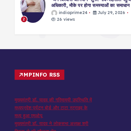
ॉर्ड्स
अधिकारी, मौके पर होगा समस्याओं का समाधान
indiaprime24
July 29, 2026
026
26 views
2
MPINFO RSS
मुख्यमंत्री डॉ. यादव की गरिमामयी उपस्थिति में
मध्यप्रदेश पर्यटन बोर्ड और टाटा स्ट्राइव के
मध्य हुआ एमओयू
मुख्यमंत्री डॉ. यादव ने लोकसभा अध्यक्ष श्री