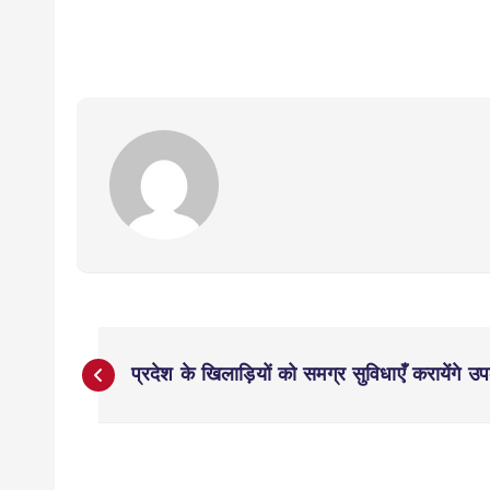
P
प्रदेश के खिला‍ड़ियों को समग्र सुविधाएँ करायेंगे उप
o
s