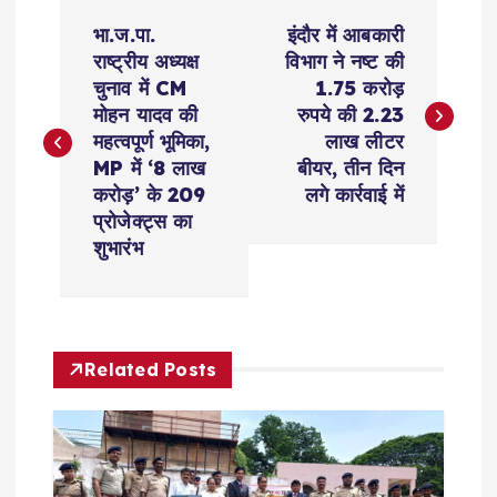
P
भा.ज.पा.
इंदौर में आबकारी
o
राष्ट्रीय अध्यक्ष
विभाग ने नष्ट की
चुनाव में CM
1.75 करोड़
s
मोहन यादव की
रुपये की 2.23
महत्वपूर्ण भूमिका,
लाख लीटर
t
MP में ‘8 लाख
बीयर, तीन दिन
करोड़’ के 209
लगे कार्रवाई में
n
प्रोजेक्ट्स का
शुभारंभ
a
v
Related Posts
i
g