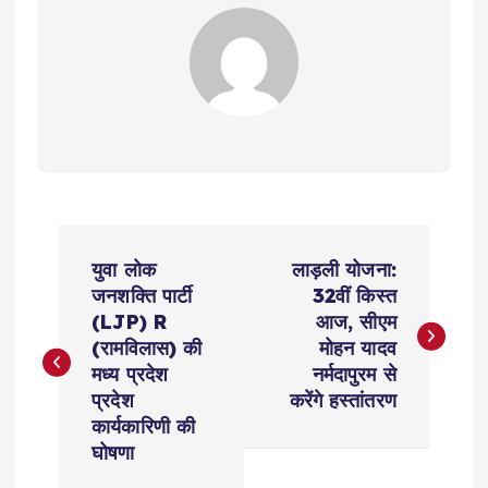
P
युवा लोक
लाड़ली योजना:
o
जनशक्ति पार्टी
32वीं किस्त
(LJP) R
आज, सीएम
s
(रामविलास) की
मोहन यादव
मध्य प्रदेश
नर्मदापुरम से
t
प्रदेश
करेंगे हस्तांतरण
कार्यकारिणी की
n
घोषणा