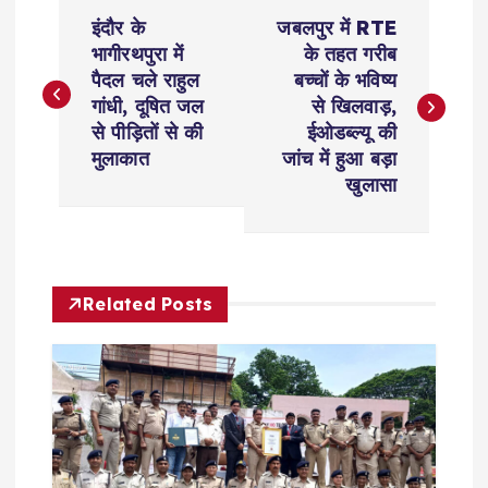
P
इंदौर के
जबलपुर में RTE
o
भागीरथपुरा में
के तहत गरीब
पैदल चले राहुल
बच्चों के भविष्य
s
गांधी, दूषित जल
से खिलवाड़,
से पीड़ितों से की
ईओडब्ल्यू की
t
मुलाकात
जांच में हुआ बड़ा
खुलासा
n
a
Related Posts
v
i
g