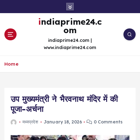
S
k
i
indiaprime24.c
p
om
t
o
indiaprime24.com |
c
www.indiaprime24.com
o
n
Home
t
e
n
t
उप मुख्यमंत्री ने भैरवनाथ मंदिर में की
पूजा-अर्चना
मध्यप्रदेश
January 18, 2026
0 Comments