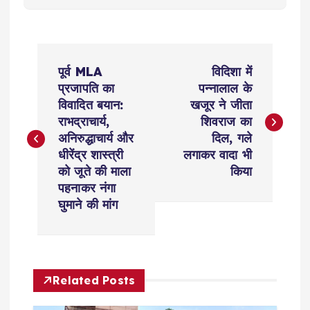
P
पूर्व MLA
विदिशा में
o
प्रजापति का
पन्नालाल के
विवादित बयान:
खजूर ने जीता
s
राभद्राचार्य,
शिवराज का
अनिरुद्धाचार्य और
दिल, गले
t
धीरेंद्र शास्त्री
लगाकर वादा भी
को जूते की माला
किया
n
पहनाकर नंगा
घुमाने की मांग
a
v
Related Posts
i