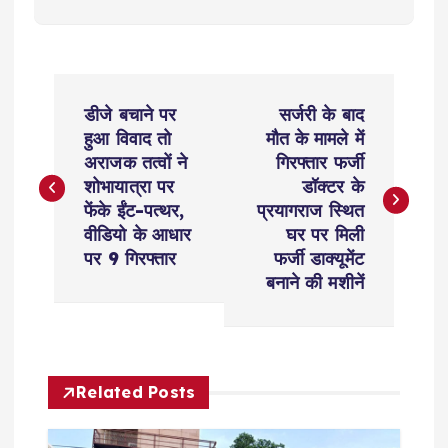
P
डीजे बचाने पर
सर्जरी के बाद
o
हुआ विवाद तो
मौत के मामले में
अराजक तत्वों ने
गिरफ्तार फर्जी
s
शोभायात्रा पर
डॉक्टर के
फेंके ईंट-पत्थर,
प्रयागराज स्थित
t
वीडियो के आधार
घर पर मिली
पर 9 गिरफ्तार
फर्जी डाक्यूमेंट
n
बनाने की मशीनें
a
v
Related Posts
i