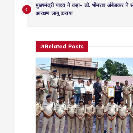
P
मुख्यमंत्री यादव ने कहा- डॉ. भीमराव अंबेडकर ने स
o
आरक्षण लागू कराया
s
t
Related Posts
n
a
v
i