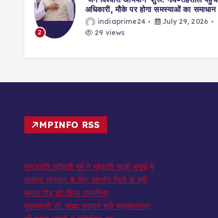
ॉर्ड्स
अधिकारी, मौके पर होगा समस्याओं का समाधान
indiaprime24
July 29, 2026
026
29 views
2
MPINFO RSS
राष्ट्रपति श्रीमती मुर्मु ने महेश्वरी साड़ी बुनाई में
उत्कृष्ट योगदान के लिए खरगोन जिले के श्री
कमल गौड़ को किया सम्मानित
मुख्यमंत्री डॉ. यादव भगवान श्री महाकालेश्‍वर