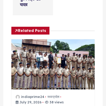
n
यादव
a
v
Related Posts
i
g
a
t
i
o
indiaprime24
मध्यप्रदेश
July 29, 2026
38 views