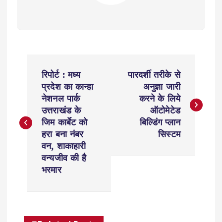
P
रिपोर्ट : मध्य
पारदर्शी तरीके से
o
प्रदेश का कान्हा
अनुज्ञा जारी
नेशनल पार्क
करने के लिये
s
उत्तराखंड के
ऑटोमेटेड
जिम कार्बेट को
बिल्डिंग प्लान
t
हरा बना नंबर
सिस्टम
वन, शाकाहारी
n
वन्यजीव की है
भरमार
a
v