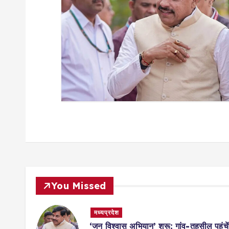
i
o
n
You Missed
मध्यप्रदेश
मिसाल,
‘जन विश्वास अभियान’ शुरू: गांव-तहसील पहुंचें