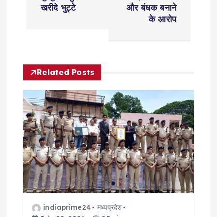
s
खरीदे भुट्टे
और बंधक बनाने
t
के आरोप
n
a
Related Posts
v
i
g
a
t
i
indiaprime24
मध्यप्रदेश