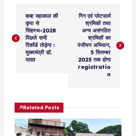
P
बाबा महाकाल की
गिग एवं प्लेटफार्म
o
कृपा से
श्रमिकों तथा
सिंहस्थ-2028
अन्य असंगठित
s
पिछले सभी
श्रमिकों का
रिकॉर्ड तोड़ेगा :
पंजीयन अभियान,
t
मुख्यमंत्री डॉ.
5 सितम्बर
यादव
2025 तक होगा
n
registratio
n
a
v
Related Posts
i
g