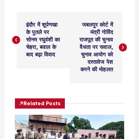
P
इंदौर में शूर्पणखा
जबलपुर कोर्ट में
o
के पुतले पर
मंत्री गोविंद
सोनम रघुवंशी का
राजपूत की चुनाव
s
चेहरा, बवाल के
वैधता पर सवाल,
बाद बढ़ा विवाद
चुनाव आयोग को
t
दस्तावेज पेश
करने की मोहलत
n
a
Related Posts
v
i